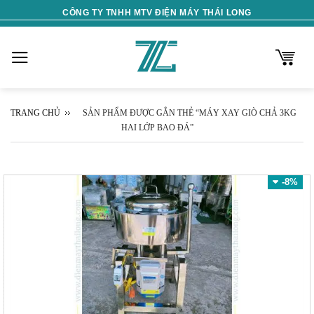
Skip
CÔNG TY TNHH MTV ĐIỆN MÁY THÁI LONG
to
content
TRANG CHỦ
SẢN PHẨM ĐƯỢC GẮN THẺ “MÁY XAY GIÒ CHẢ 3KG
HAI LỚP BAO ĐÁ”
-8%