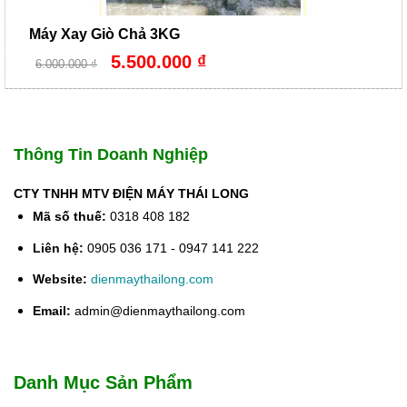
Máy Xay Giò Chả 3KG
Giá
Giá
5.500.000
₫
6.000.000
₫
gốc
hiện
là:
tại
6.000.000 ₫.
là:
5.500.000 ₫.
Thông Tin Doanh Nghiệp
CTY TNHH MTV ĐIỆN MÁY THÁI LONG
Mã số thuế:
0318 408 182
Liên hệ:
0905 036 171 - 0947 141 222
Website:
dienmaythailong.com
Email:
admin@dienmaythailong.com
Danh Mục Sản Phẩm