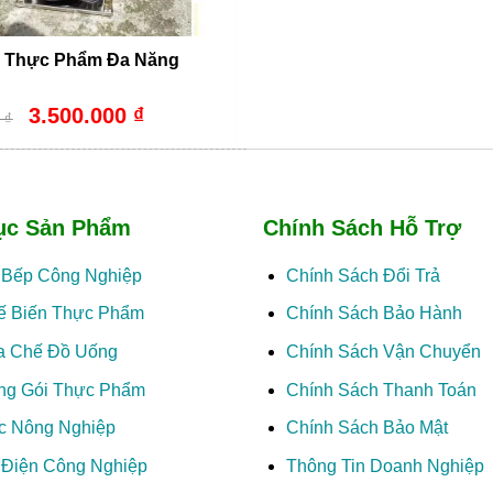
 Thực Phẩm Đa Năng
Giá
Giá
3.500.000
₫
0
₫
gốc
hiện
là:
tại
3.700.000 ₫.
là:
3.500.000 ₫.
ục Sản Phẩm
Chính Sách Hỗ Trợ
ị Bếp Công Nghiệp
Chính Sách Đổi Trả
ế Biến Thực Phẩm
Chính Sách Bảo Hành
a Chế Đồ Uống
Chính Sách Vận Chuyển
ng Gói Thực Phẩm
Chính Sách Thanh Toán
c Nông Nghiệp
Chính Sách Bảo Mật
ị Điện Công Nghiệp
Thông Tin Doanh Nghiệp