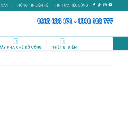
TOÁN
THÔNG TIN LIÊN HỆ
TIN TỨC TIÊU DÙNG
0905 036 171 - 0398 102 777
MÁY PHA CHẾ ĐỒ UỐNG
THIẾT BỊ ĐIỆN