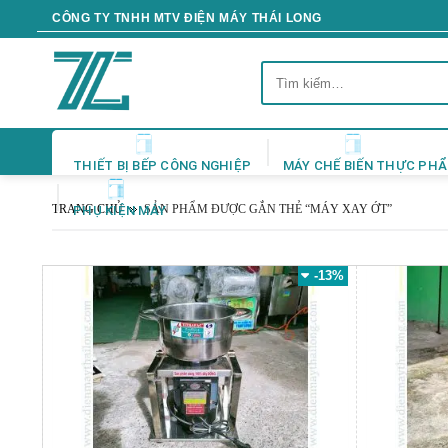
Skip
CÔNG TY TNHH MTV ĐIỆN MÁY THÁI LONG
to
content
Tìm
kiếm:
THIẾT BỊ BẾP CÔNG NGHIỆP
MÁY CHẾ BIẾN THỰC PH
TRANG CHỦ
SẢN PHẨM ĐƯỢC GẮN THẺ “MÁY XAY ỚT”
PHỤ KIỆN MÁY
-13%