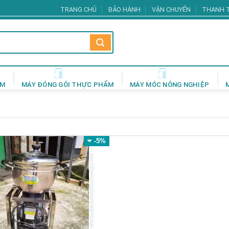
TRANG CHỦ
BẢO HÀNH
VẬN CHUYỂN
THANH 
ẨM
MÁY ĐÓNG GÓI THỰC PHẨM
MÁY MÓC NÔNG NGHIỆP
-5%