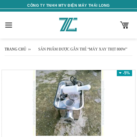
Skip
CÔNG TY TNHH MTV ĐIỆN MÁY THÁI LONG
to
content
TRANG CHỦ
SẢN PHẨM ĐƯỢC GẮN THẺ “MÁY XAY THỊT 800W”
-5%