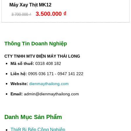
Máy Xay Thịt MK12
Giá
Giá
3.500.000
₫
3.700.000
₫
gốc
hiện
là:
tại
3.700.000 ₫.
là:
3.500.000 ₫.
Thông Tin Doanh Nghiệp
CTY TNHH MTV ĐIỆN MÁY THÁI LONG
Mã số thuế:
0318 408 182
Liên hệ:
0905 036 171 - 0947 141 222
Website:
dienmaythailong.com
Email:
admin@dienmaythailong.com
Danh Mục Sản Phẩm
Thiết Bị Bếp Công Nghiệp