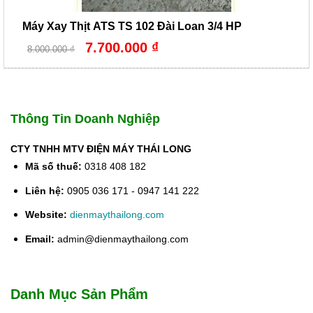
Máy Xay Thịt ATS TS 102 Đài Loan 3/4 HP
Giá
Giá
7.700.000
₫
8.000.000
₫
gốc
hiện
là:
tại
8.000.000 ₫.
là:
7.700.000 ₫.
Thông Tin Doanh Nghiệp
CTY TNHH MTV ĐIỆN MÁY THÁI LONG
Mã số thuế:
0318 408 182
Liên hệ:
0905 036 171 - 0947 141 222
Website:
dienmaythailong.com
Email:
admin@dienmaythailong.com
Danh Mục Sản Phẩm