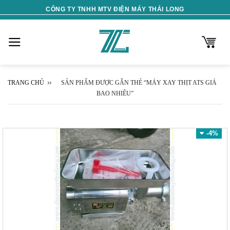
Skip
CÔNG TY TNHH MTV ĐIỆN MÁY THÁI LONG
to
content
TRANG CHỦ
SẢN PHẨM ĐƯỢC GẮN THẺ “MÁY XAY THỊT ATS GIÁ
BAO NHIÊU”
-4%