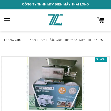
Skip
CÔNG TY TNHH MTV ĐIỆN MÁY THÁI LONG
to
content
TRANG CHỦ
SẢN PHẨM ĐƯỢC GẮN THẺ “MÁY XAY THỊT RY 12S”
-7%