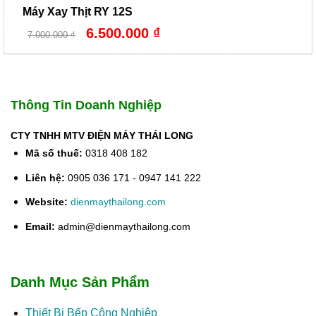
Máy Xay Thịt RY 12S
Giá
Giá
6.500.000
₫
7.000.000
₫
gốc
hiện
là:
tại
7.000.000 ₫.
là:
6.500.000 ₫.
Thông Tin Doanh Nghiệp
CTY TNHH MTV ĐIỆN MÁY THÁI LONG
Mã số thuế:
0318 408 182
Liên hệ:
0905 036 171 - 0947 141 222
Website:
dienmaythailong.com
Email:
admin@dienmaythailong.com
Danh Mục Sản Phẩm
Thiết Bị Bếp Công Nghiệp