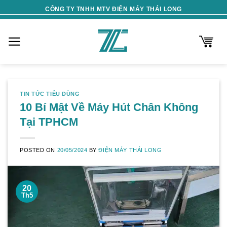
Skip
CÔNG TY TNHH MTV ĐIỆN MÁY THÁI LONG
to
content
TIN TỨC TIÊU DÙNG
10 Bí Mật Về Máy Hút Chân Không
Tại TPHCM
POSTED ON
20/05/2024
BY
ĐIỆN MÁY THÁI LONG
20
Th5