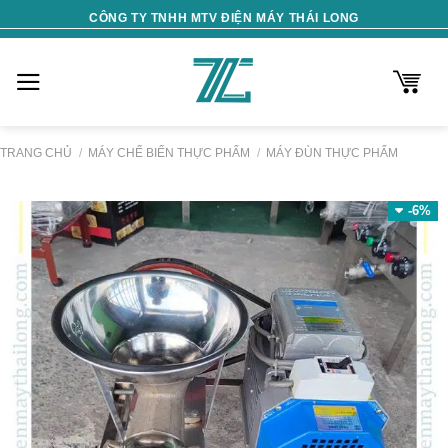
Skip
CÔNG TY TNHH MTV ĐIỆN MÁY THÁI LONG
to
content
TRANG CHỦ
/
MÁY CHẾ BIẾN THỰC PHẨM
/
MÁY ĐÙN THỰC PHẨM
-6%