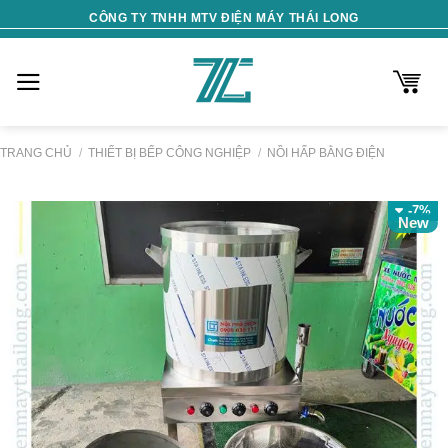
Skip
CÔNG TY TNHH MTV ĐIỆN MÁY THÁI LONG
to
content
TRANG CHỦ
/
THIẾT BỊ BẾP CÔNG NGHIỆP
/
NỒI HẤP BẰNG ĐIỆN
-7%
New