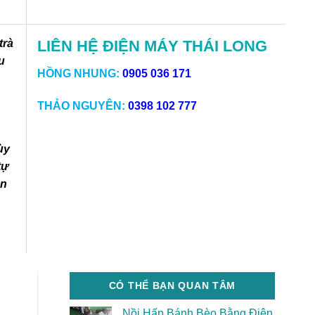
trà
LIÊN HỆ ĐIỆN MÁY THÁI LONG
u
HỒNG NHUNG:
0905 036 171
THẢO NGUYÊN:
0398 102 777
ùy
tự
ản
CÓ THỂ BẠN QUAN TÂM
Nồi Hấp Bánh Bèo Bằng Điện