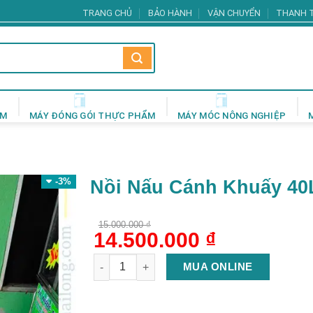
TRANG CHỦ
BẢO HÀNH
VẬN CHUYỂN
THANH 
ẨM
MÁY ĐÓNG GÓI THỰC PHẨM
MÁY MÓC NÔNG NGHIỆP
-3%
Nồi Nấu Cánh Khuấy 40
15.000.000
₫
Giá
14.500.000
₫
Giá
gốc
hiện
là:
tại
Nồi Nấu Cánh Khuấy 40L số lượng
MUA ONLINE
15.000.000 ₫.
là:
14.500.000 ₫.