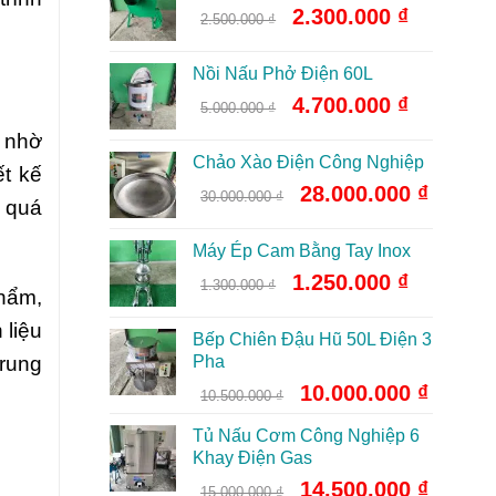
Giá
Giá
2.300.000
₫
3.500.000 ₫
2.500.000
₫
gốc
hiện
là:
tại
Nồi Nấu Phở Điện 60L
2.500.000 ₫.
là:
Giá
Giá
4.700.000
₫
2.300.000 ₫
5.000.000
₫
gốc
hiện
, nhờ
là:
tại
Chảo Xào Điện Công Nghiệp
5.000.000 ₫.
là:
ết kế
Giá
Giá
28.000.000
₫
4.700.000 ₫
30.000.000
₫
g quá
gốc
hiện
là:
tại
Máy Ép Cam Bằng Tay Inox
30.000.000 ₫.
là:
Giá
Giá
1.250.000
₫
28.000.0
1.300.000
₫
phẩm,
gốc
hiện
là:
tại
 liệu
Bếp Chiên Đậu Hũ 50L Điện 3
1.300.000 ₫.
là:
Pha
trung
1.250.000 ₫
Giá
Giá
10.000.000
₫
10.500.000
₫
gốc
hiện
Tủ Nấu Cơm Công Nghiệp 6
là:
tại
Khay Điện Gas
10.500.000 ₫.
là:
10.000.0
Giá
Giá
14.500.000
₫
15.000.000
₫