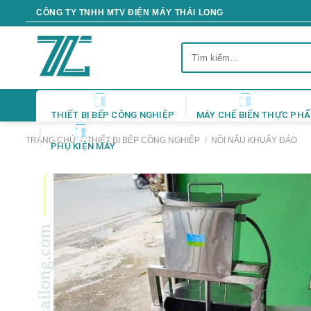
Skip
CÔNG TY TNHH MTV ĐIỆN MÁY THÁI LONG
to
content
Tìm
kiếm:
THIẾT BỊ BẾP CÔNG NGHIỆP
MÁY CHẾ BIẾN THỰC PH
TRANG CHỦ
/
THIẾT BỊ BẾP CÔNG NGHIỆP
/
NỒI NẤU KHUẤY ĐẢO
PHỤ KIỆN MÁY