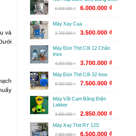
Giá
Giá
6.000.000
₫
6.500.000
₫
gốc
hiện
là:
tại
Máy Xay Cua
6.500.000 ₫.
là:
Giá
Giá
3.500.000
₫
ấu và
6.000.000 ₫
3.700.000
₫
gốc
hiện
 Dưới
là:
tại
Máy Đùn Thịt Cối 12 Chân
3.700.000 ₫.
là:
Inox
3.500.000 ₫
Giá
Giá
3.700.000
₫
4.000.000
₫
gốc
hiện
Máy Đùn Thịt Cối 32 Inox
là:
tại
 mạch
4.000.000 ₫.
là:
Giá
Giá
7.500.000
₫
8.000.000
₫
3.700.000 ₫
gốc
hiện
khuấy
là:
tại
Máy Vắt Cam Bằng Điện
8.000.000 ₫.
là:
Lekker
7.500.000 ₫
Giá
Giá
2.850.000
₫
3.000.000
₫
gốc
hiện
Máy Xay Thịt RY 12S
là:
tại
3.000.000 ₫.
là:
Giá
Giá
6.500.000
₫
7.000.000
₫