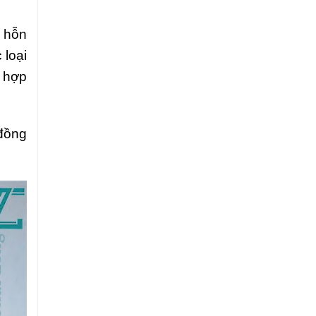
i hỗn
 loại
c hợp
 đồng