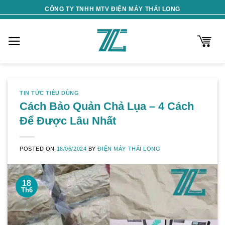
Skip
CÔNG TY TNHH MTV ĐIỆN MÁY THÁI LONG
to
content
TIN TỨC TIÊU DÙNG
Cách Bảo Quản Chả Lụa – 4 Cách
Để Được Lâu Nhất
POSTED ON
18/06/2024
BY
ĐIỆN MÁY THÁI LONG
18
Th6