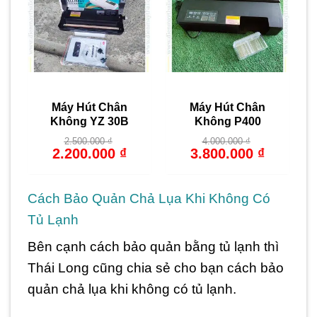
Máy Hút Chân
Máy Hút Chân
Không YZ 30B
Không P400
2.500.000
₫
4.000.000
₫
Giá
Giá
Giá
Giá
2.200.000
₫
3.800.000
₫
gốc
hiện
gốc
hiện
là:
tại
là:
tại
2.500.000 ₫.
là:
4.000.000 ₫.
là:
2.200.000 ₫.
3.800.000 ₫
Cách Bảo Quản Chả Lụa Khi Không Có
Tủ Lạnh
Bên cạnh cách bảo quản bằng tủ lạnh thì
Thái Long cũng chia sẻ cho bạn cách bảo
quản chả lụa khi không có tủ lạnh.