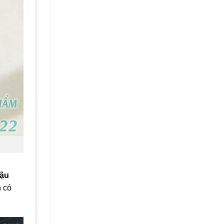
đậu
n có