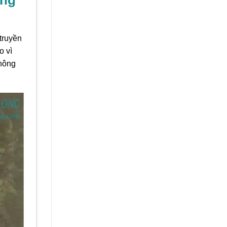
truyền
o vì
 nông