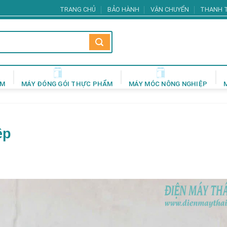
TRANG CHỦ
BẢO HÀNH
VẬN CHUYỂN
THANH 
ẨM
MÁY ĐÓNG GÓI THỰC PHẨM
MÁY MÓC NÔNG NGHIỆP
ệp