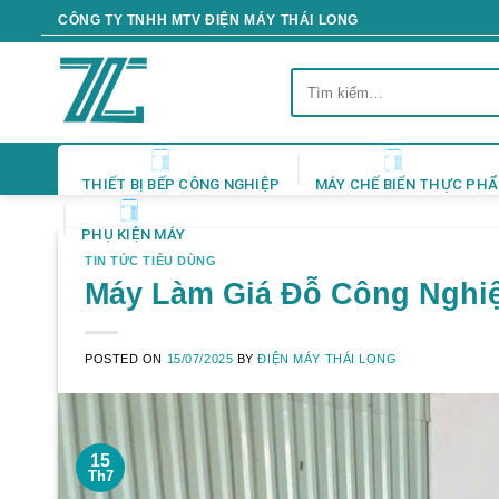
Skip
CÔNG TY TNHH MTV ĐIỆN MÁY THÁI LONG
to
content
Tìm
kiếm:
THIẾT BỊ BẾP CÔNG NGHIỆP
MÁY CHẾ BIẾN THỰC PH
PHỤ KIỆN MÁY
TIN TỨC TIÊU DÙNG
Máy Làm Giá Đỗ Công Nghi
POSTED ON
15/07/2025
BY
ĐIỆN MÁY THÁI LONG
15
Th7