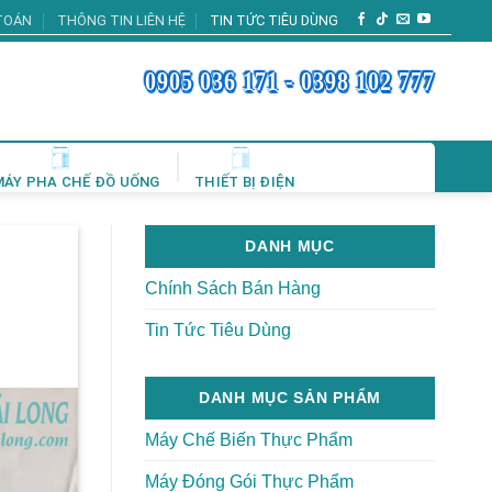
TOÁN
THÔNG TIN LIÊN HỆ
TIN TỨC TIÊU DÙNG
0905 036 171 - 0398 102 777
MÁY PHA CHẾ ĐỒ UỐNG
THIẾT BỊ ĐIỆN
DANH MỤC
Chính Sách Bán Hàng
Tin Tức Tiêu Dùng
DANH MỤC SẢN PHẨM
Máy Chế Biến Thực Phẩm
Máy Đóng Gói Thực Phẩm