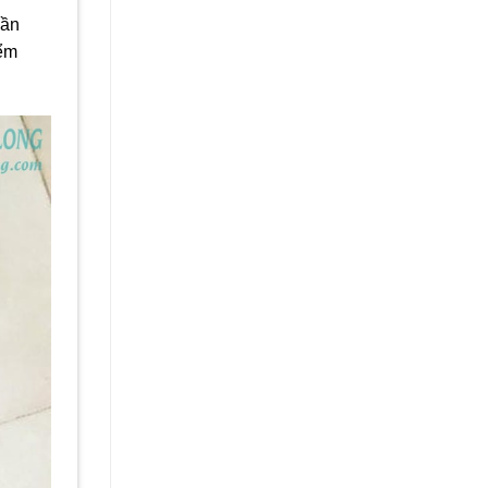
cần
iểm