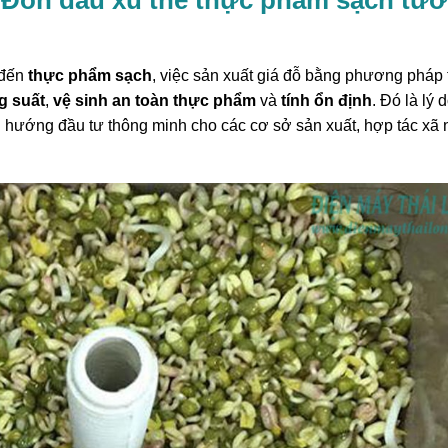
 đến
thực phẩm sạch
, việc sản xuất giá đỗ bằng phương pháp 
g suất
,
vệ sinh an toàn thực phẩm
và
tính ổn định
. Đó là lý d
 hướng đầu tư thông minh cho các cơ sở sản xuất, hợp tác xã