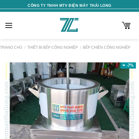
Skip
CÔNG TY TNHH MTV ĐIỆN MÁY THÁI LONG
to
content
TRANG CHỦ
/
THIẾT BỊ BẾP CÔNG NGHIỆP
/
BẾP CHIÊN CÔNG NGHIỆP
-7%