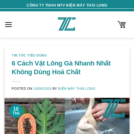
Skip
CÔNG TY TNHH MTV ĐIỆN MÁY THÁI LONG
to
content
TIN TỨC TIÊU DÙNG
6 Cách Vặt Lông Gà Nhanh Nhất
Không Dùng Hoá Chất
POSTED ON
10/06/2024
BY
ĐIỆN MÁY THÁI LONG
10
Th6